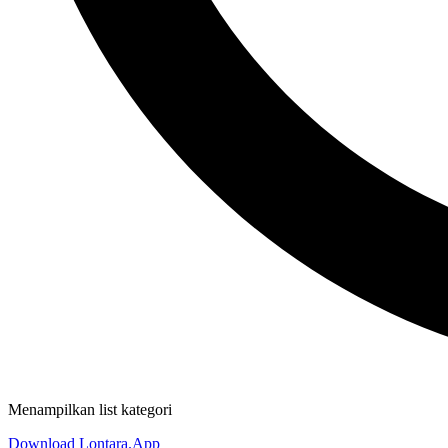
Menampilkan list kategori
Download Lontara.App