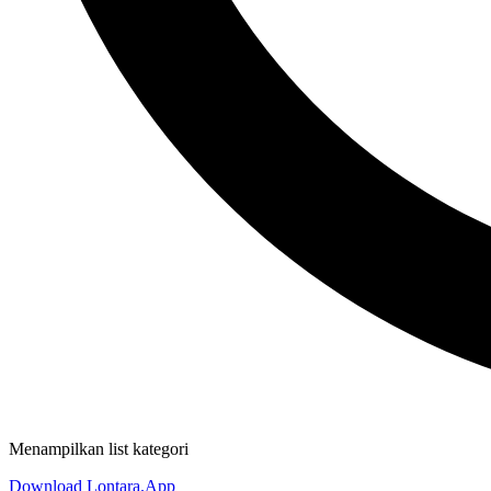
Menampilkan list kategori
Download Lontara.App