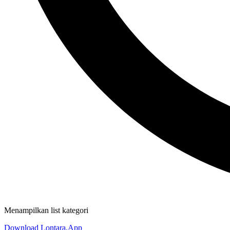
Menampilkan list kategori
Download Lontara.App