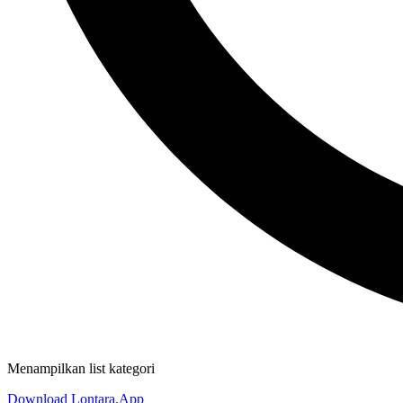
Menampilkan list kategori
Download Lontara.App