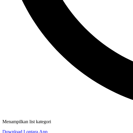
Menampilkan list kategori
Download Lontara.App