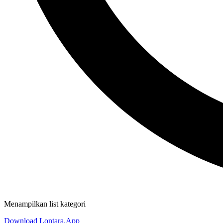
Menampilkan list kategori
Download Lontara.App