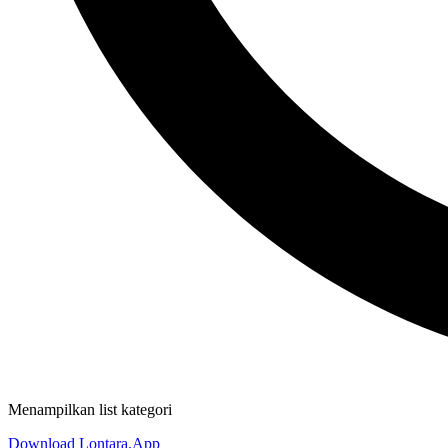
Menampilkan list kategori
Download Lontara.App