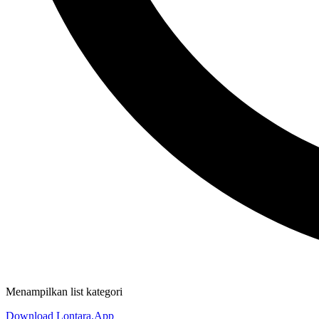
Menampilkan list kategori
Download Lontara.App