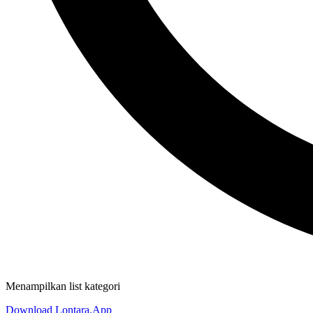
Menampilkan list kategori
Download Lontara.App