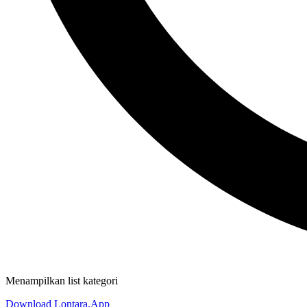
Menampilkan list kategori
Download Lontara.App