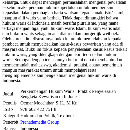
keluarga, untuk dapat mencegah permasalahan mengenai pewarisan
tersebut maka peranan hukum diperlukan untuk memberikan
kepastian dalam pembagian harta warisan kepada anak, istri/suami,
maupun ahli waris yang berhak. Tidak dapat dimungkiri bahwa
hukum waris di Indonesia masih bersifat pluralisme, yang mana
terbagi menjadi tiga, yaitu hukum waris Islam, hukum waris adat,
dan hukum waris sebagaimana diatur dalam burgerlijk wetboek.
Oleh karena itu, disusunnya buku ini untuk memudahkan kepada
pembaca untuk menyelesaikan kasus-kasus pewarisan yang ada di
masyarakat. Buku ini fokus kepada penyelesaian kasus-kasus terkait
hukum waris, yang dilengkapi dengan teori-teori dalam hukum
waris. Semoga dengan tersusunnya buku ini dapat membantu dan
mempermudah mahasiswa, akademisi, praktisi, aparat pemerintah
maupun masyarakat umum untuk mempelajari serta
mengimplementasikan pengetahuan mengenai hukum waris di
Indonesia.
Perkembangan Hukum Waris : Praktik Penyelesaian
Judul
Sengketa Kewarisan di Indonesia
Penulis
Oemar Moechthar, S.H., M.Kn.
ISBN
978-602-422-751-8
Kategori
Hukum dan Politik, Textbook
Penerbit
Prenadamedia Group
Bahasa
Indonesia