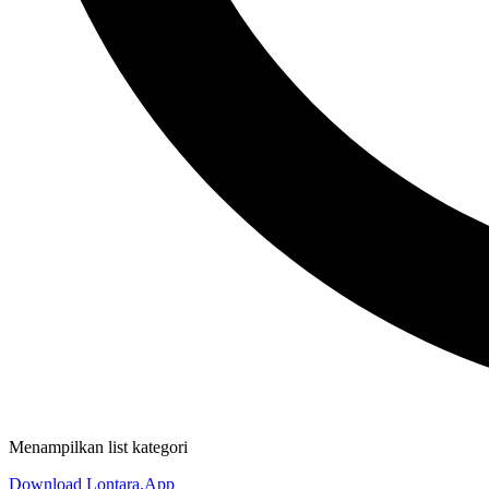
Menampilkan list kategori
Download Lontara.App