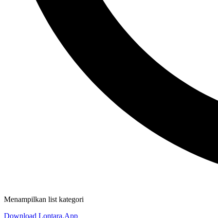
Menampilkan list kategori
Download Lontara.App