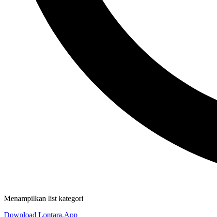
Menampilkan list kategori
Download Lontara.App