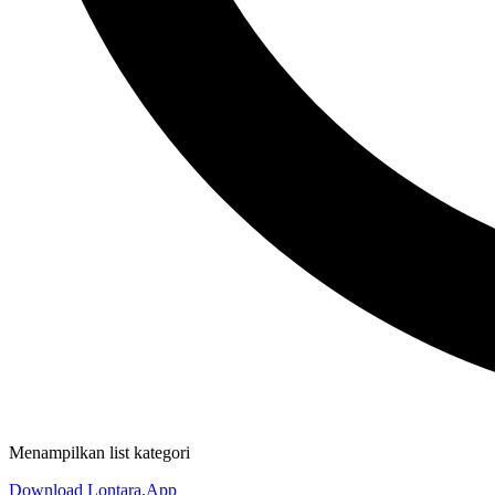
Menampilkan list kategori
Download Lontara.App