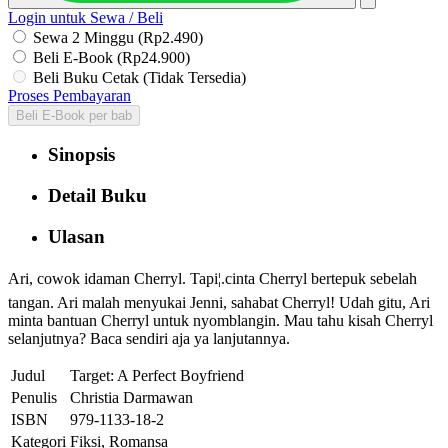
Login untuk Sewa / Beli
Sewa 2 Minggu (Rp2.490)
Beli E-Book (Rp24.900)
Beli Buku Cetak (Tidak Tersedia)
Proses Pembayaran
Beli E-Book per bab
Sinopsis
Detail Buku
Ulasan
Ari, cowok idaman Cherryl. Tapi¦.cinta Cherryl bertepuk sebelah
tangan. Ari malah menyukai Jenni, sahabat Cherryl! Udah gitu, Ari
minta bantuan Cherryl untuk nyomblangin. Mau tahu kisah Cherryl
selanjutnya? Baca sendiri aja ya lanjutannya.
Judul
Target: A Perfect Boyfriend
Penulis
Christia Darmawan
ISBN
979-1133-18-2
Kategori
Fiksi, Romansa