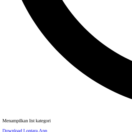
Menampilkan list kategori
Download Lontara.App