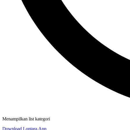
Menampilkan list kategori
Download Lontara.App