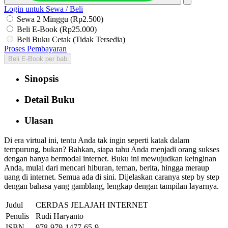
Login untuk Sewa / Beli
Sewa 2 Minggu (Rp2.500)
Beli E-Book (Rp25.000)
Beli Buku Cetak (Tidak Tersedia)
Proses Pembayaran
Beli E-Book per bab
Sinopsis
Detail Buku
Ulasan
Di era virtual ini, tentu Anda tak ingin seperti katak dalam
tempurung, bukan? Bahkan, siapa tahu Anda menjadi orang sukses
dengan hanya bermodal internet. Buku ini mewujudkan keinginan
Anda, mulai dari mencari hiburan, teman, berita, hingga meraup
uang di internet. Semua ada di sini. Dijelaskan caranya step by step
dengan bahasa yang gamblang, lengkap dengan tampilan layarnya.
Judul
CERDAS JELAJAH INTERNET
Penulis
Rudi Haryanto
ISBN
978-979-1477-65-9