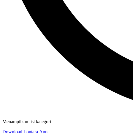
Menampilkan list kategori
Download Lontara.App