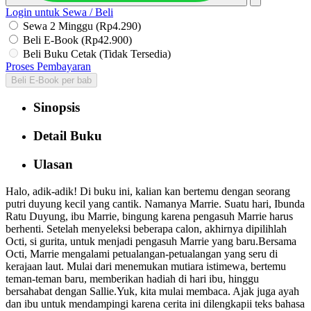
Login untuk Sewa / Beli
Sewa 2 Minggu (Rp4.290)
Beli E-Book (Rp42.900)
Beli Buku Cetak (Tidak Tersedia)
Proses Pembayaran
Beli E-Book per bab
Sinopsis
Detail Buku
Ulasan
Halo, adik-adik! Di buku ini, kalian kan bertemu dengan seorang
putri duyung kecil yang cantik. Namanya Marrie. Suatu hari, Ibunda
Ratu Duyung, ibu Marrie, bingung karena pengasuh Marrie harus
berhenti. Setelah menyeleksi beberapa calon, akhirnya dipilihlah
Octi, si gurita, untuk menjadi pengasuh Marrie yang baru.Bersama
Octi, Marrie mengalami petualangan-petualangan yang seru di
kerajaan laut. Mulai dari menemukan mutiara istimewa, bertemu
teman-teman baru, memberikan hadiah di hari ibu, hinggu
bersahabat dengan Sallie.Yuk, kita mulai membaca. Ajak juga ayah
dan ibu untuk mendampingi karena cerita ini dilengkapii teks bahasa