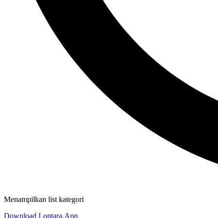
Menampilkan list kategori
Download Lontara.App