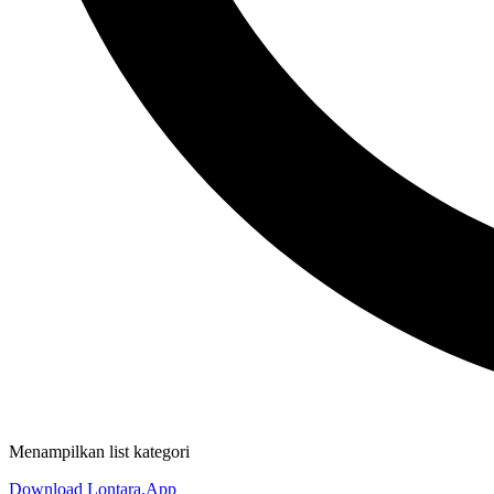
Menampilkan list kategori
Download Lontara.App