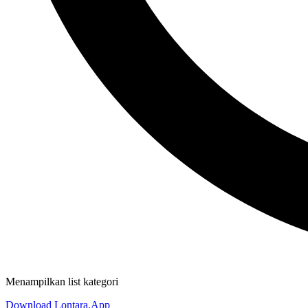
Menampilkan list kategori
Download Lontara.App