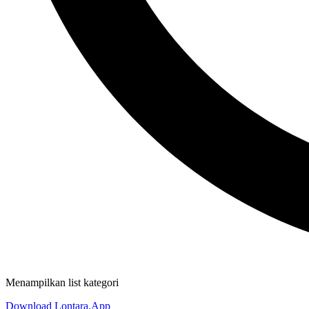
Menampilkan list kategori
Download Lontara.App