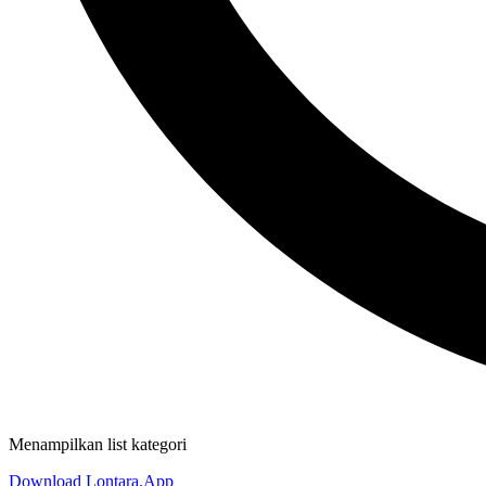
Menampilkan list kategori
Download Lontara.App