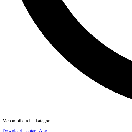
Menampilkan list kategori
Download Lontara.App