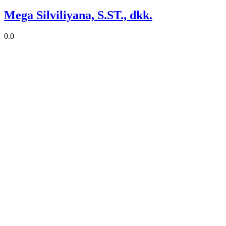
Mega Silviliyana, S.ST., dkk.
0.0