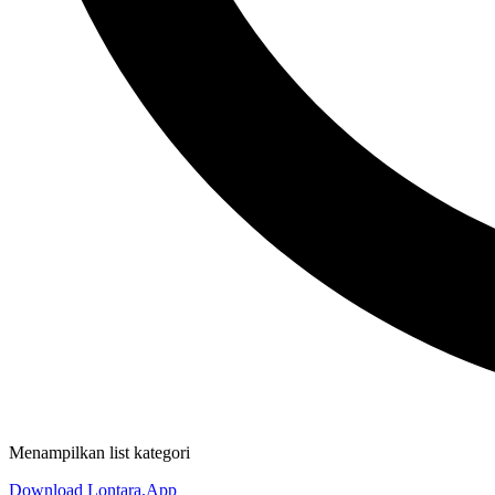
Menampilkan list kategori
Download Lontara.App