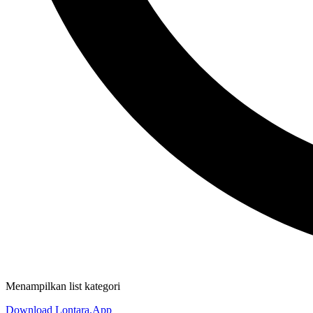
Menampilkan list kategori
Download Lontara.App