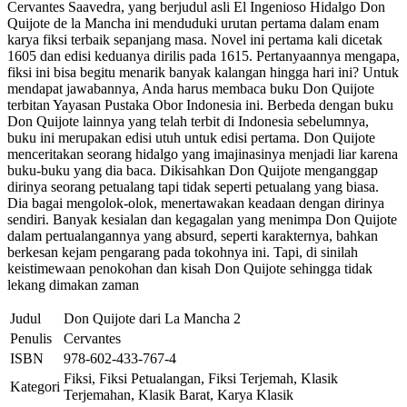
Cervantes Saavedra, yang berjudul asli El Ingenioso Hidalgo Don
Quijote de la Mancha ini menduduki urutan pertama dalam enam
karya fiksi terbaik sepanjang masa. Novel ini pertama kali dicetak
1605 dan edisi keduanya dirilis pada 1615. Pertanyaannya mengapa,
fiksi ini bisa begitu menarik banyak kalangan hingga hari ini? Untuk
mendapat jawabannya, Anda harus membaca buku Don Quijote
terbitan Yayasan Pustaka Obor Indonesia ini. Berbeda dengan buku
Don Quijote lainnya yang telah terbit di Indonesia sebelumnya,
buku ini merupakan edisi utuh untuk edisi pertama. Don Quijote
menceritakan seorang hidalgo yang imajinasinya menjadi liar karena
buku-buku yang dia baca. Dikisahkan Don Quijote menganggap
dirinya seorang petualang tapi tidak seperti petualang yang biasa.
Dia bagai mengolok-olok, menertawakan keadaan dengan dirinya
sendiri. Banyak kesialan dan kegagalan yang menimpa Don Quijote
dalam pertualangannya yang absurd, seperti karakternya, bahkan
berkesan kejam pengarang pada tokohnya ini. Tapi, di sinilah
keistimewaan penokohan dan kisah Don Quijote sehingga tidak
lekang dimakan zaman
Judul
Don Quijote dari La Mancha 2
Penulis
Cervantes
ISBN
978-602-433-767-4
Fiksi, Fiksi Petualangan, Fiksi Terjemah, Klasik
Kategori
Terjemahan, Klasik Barat, Karya Klasik