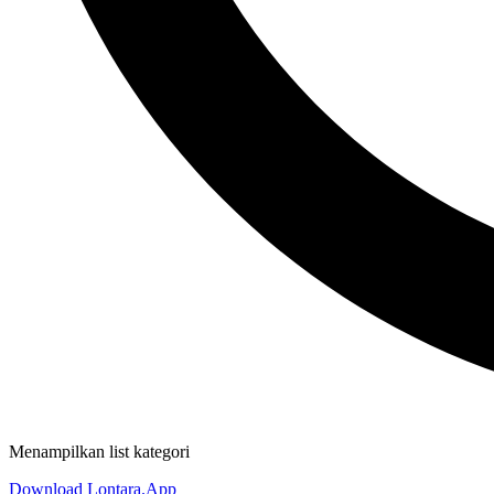
Menampilkan list kategori
Download Lontara.App