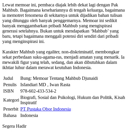
Lewat memoar ini, pembaca diajak lebih dekat lagi dengan Pak
Mahbub. Bagaimana kesehariannya di tengah keluarga, bagaimana
ia memotret fenomena di sekitarnya untuk dijadikan bahan tulisan
yang ditunggu oleh banyak penggemarnya. Memoar ini sedikit
banyak menggambarkan pribadi Mahbub yang mengispirasi
generasi setelahnya. Bukan untuk mendapatkan ‘Mahbub’ yang
baru, tetapi bagaimana menggali potensi diri sendiri dari pribadi
yang menginspirasi ini.
Karakter Mahbub yang egaliter, non-diskriminatif, membongkar
sekat perbedaan suku-agama-ras, menjadi amatan yang menarik. Ia
mewakili figur yang telah, sedang, dan akan dibutuhkan dalam
ikhtiar luhur dalam merawat keutuhan Indonesia.
Judul
Bung: Memoar Tentang Mahbub Djunaidi
Penulis
Isfandiari MD , Iwan Rasta
ISBN
978-602-433-534-2
Biografi, Sosial dan Psikologi, Hukum dan Politik, Kisah
Kategori
Inspiratif
Penerbit
PT Pustaka Obor Indonesia
Bahasa
Indonesia
Segera Hadir