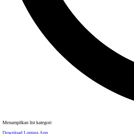
Menampilkan list kategori
Download Lontara.App