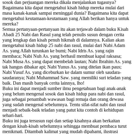
sosok dan perjuangan mereka dikala menjalankan tugasnya?
Bagaimana kita dapat mengetahui kisah hidup mereka mulai dari
masa kanak-kanak sampai meninggal dunia? Bagaimana kita dapat
mengetahui keutamaan-keutamaan yang Allah berikan hanya untuk
mereka?
Semua pertanyaan-pertanyaan itu akan terjawab dalam buku Kisah
Abadi 25 Nabi dan Rasul yang telah penulis susun dengan cerita
yang lengkap dan kisah penuh hikmah di dalamnya. Kalian akan
mengetahui kisah hidup 25 nabi dan rasul, mulai dari Nabi Adam
As. yang Allah turunkan ke bumi; Nabi Idris As. yang rajin
membaca; Nabi Nuh As. yang berhasil membuat kapal raksasa;
Nabi Musa As. yang dapat membelah lautan; Nabi Ibrahim As. yang
tak hangus dibakar api; Nabi Yunus As. yang ditelan ikan paus;
Nabi Yusuf As. yang diceburkan ke dalam sumur oleh saudara-
saudaranya; Nabi Muhammad Saw. yang memiliki suri teladan yang
baik. Dan masih banyak cerita lainnya, lho!
Buku ini dapat menjadi sumber ilmu pengetahuan bagi anak-anak
yang belum mengenal sosok dan kisah hidup para nabi dan rasul,
juga sebagai penambah wawasan bagi remaja dan orang dewasa
yang sudah mengenal sebelumnya. Tentu sifat-sifat nabi dan rasul
menjadi sebaik-baik teladan yang patut kita contoh di kehidupan
sehari-hari.
Buku ini juga tersusun rapi dan setiap kisahnya akan berkaitan
dengan kisah-kisah sebelumnya sehingga membuat pembaca turut
menikmati. Ditambah kalimat yang mudah dipahami, ilustrasi