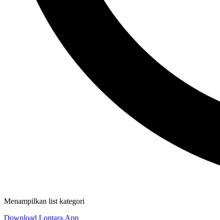
Menampilkan list kategori
Download Lontara.App