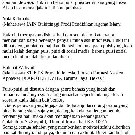
ataupun dewasa. Buku ini berisi puisi-puisi sederhana yang Insya
Allah bisa memanjakan hati para pembaca.
Yola Rahmalia
(Mahasiswa IAIN Bukittinggi Prodi Pendidikan Agama Islam)
Buku ini merupakan diskusi hati dan seni dalam kata, yang
menyatukan karya beberapa penyair muda asli Indonesia. Buku ini
dibuat dengan niat memajukan literasi terutama pada puisi yang kian
mulai kalah dengan puisi-puisi di sosial media, karena puisi sosial
media lebih mudah dicari dan dicuri.
Rahmat Wahyudi
(Mahasiswa STIKES Prima Indonesia, Jurusan Farmasi Asisten
Apoteker Di APOTEK EVITA Taruma Jaya_Bekasi)
Puisi-puisi ini disusun dengan genre bahasa yang indah dan
romantis. Indahnya syair aku gambarkan seperti indahnya kisah
seorang gadis dalam bait berikut:
"Gadis perawan yang terjaga dan terhalang dari orang-orang yang
hina, barang siapa saja yang datang kepadanya dengan penuh
rendahnya hati, maka akan mendapatkan kebahagiaan.”
(Jalaluddin As-Suyuthi, ‘Uqudul Juman bait Ke- 1001)
Semoga semua sahabat yang memberikan motivasi selalu diberikan
barakat ilmunya, hidupnya, di dunia dan akhirat. Diberikan husnul