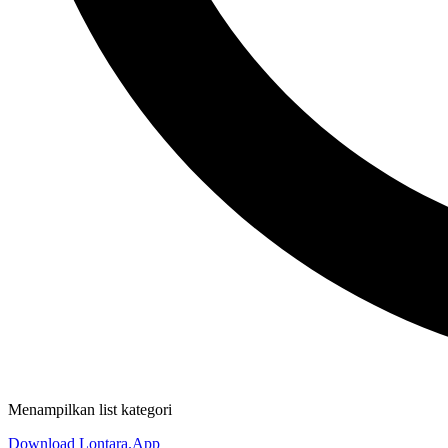
Menampilkan list kategori
Download Lontara.App