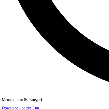
Menampilkan list kategori
Download Lontara.App