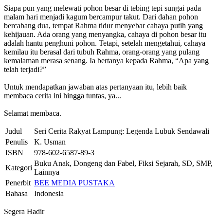
Siapa pun yang melewati pohon besar di tebing tepi sungai pada
malam hari menjadi kagum bercampur takut. Dari dahan pohon
bercabang dua, tempat Rahma tidur menyebar cahaya putih yang
kehijauan. Ada orang yang menyangka, cahaya di pohon besar itu
adalah hantu penghuni pohon. Tetapi, setelah mengetahui, cahaya
kemilau itu berasal dari tubuh Rahma, orang-orang yang pulang
kemalaman merasa senang. Ia bertanya kepada Rahma, “Apa yang
telah terjadi?”
Untuk mendapatkan jawaban atas pertanyaan itu, lebih baik
membaca cerita ini hingga tuntas, ya...
Selamat membaca.
Judul
Seri Cerita Rakyat Lampung: Legenda Lubuk Sendawali
Penulis
K. Usman
ISBN
978-602-6587-89-3
Buku Anak, Dongeng dan Fabel, Fiksi Sejarah, SD, SMP,
Kategori
Lainnya
Penerbit
BEE MEDIA PUSTAKA
Bahasa
Indonesia
Segera Hadir