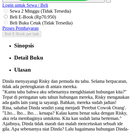
Login untuk Sewa / Beli
Sewa 2 Minggu (Tidak Tersedia)
Beli E-Book (Rp70.950)
Beli Buku Cetak (Tidak Tersedia)
Proses Pembayaran
Beli E-Book per bab
Sinopsis
Detail Buku
Ulasan
Dinda menyayangi Risky dan pemuda itu tahu. Selama berpacaran,
tidak ada pertengkaran di antara mereka.
"Kamu tahu bahwa aku sebenarnya mengkhianati hubungan kita?"
Tepat di peringatan satu tahun hubungan mereka, Risky mengatakan
ada gadis lain yang ia sayangi. Bahkan, mereka sudah jadian!
Rina, sahabat Dinda sendiri yang menjadi 'Perebut Cowok Orang'.
"Lho... lho... lho… kenapa? Kalau kamu benar suka dengan Risky,
aku rela membaginya untukmu. Kita kan sudah lama berteman."
Ajaibnya, Dinda tidak marah dan malah mencetuskan sebuah ide
gila. Apa sebenarnya niat Dinda? Lalu bagaimana hubungan Dinda-