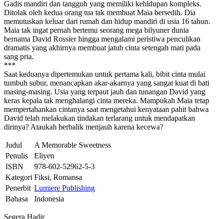
Gadis mandiri dan tangguh yang memiliki kehidupan kompleks.
Ditolak oleh kedua orang tua tak membuat Maia bersedih. Dia
memutuskan keluar dari rumah dan hidup mandiri di usia 16 tahun.
Maia tak ingat pernah bertemu seorang mega bilyuner dunia
bernama David Rossier hingga mengalami peristiwa penculikan
dramatis yang akhirnya membuat jatuh cinta setengah mati pada
sang pria.
***
Saat keduanya dipertemukan untuk pertama kali, bibit cinta mulai
tumbuh subur, menancapkan akar-akarnya yang sangat kuat di hati
masing-masing. Usia yang terpaut jauh dan tunangan David yang
keras kepala tak menghalangi cinta mereka. Mampukah Maia tetap
mempertahankan cintanya saat mengetahui kenyataan pahit bahwa
David telah melakukan tindakan terlarang untuk mendapatkan
dirinya? Ataukah berbalik menjauh karena kecewa?
Judul
A Memorable Sweetness
Penulis
Eliyen
ISBN
978-602-52962-5-3
Kategori
Fiksi, Romansa
Penerbit
Lumiere Publishing
Bahasa
Indonesia
Segera Hadir