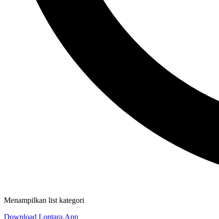
Menampilkan list kategori
Download Lontara.App