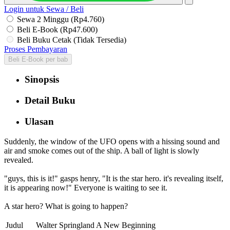
Login untuk Sewa / Beli
Sewa 2 Minggu (Rp4.760)
Beli E-Book (Rp47.600)
Beli Buku Cetak (Tidak Tersedia)
Proses Pembayaran
Beli E-Book per bab
Sinopsis
Detail Buku
Ulasan
Suddenly, the window of the UFO opens with a hissing sound and
air and smoke comes out of the ship. A ball of light is slowly
revealed.
"guys, this is it!" gasps henry, "It is the star hero. it's revealing itself,
it is appearing now!" Everyone is waiting to see it.
A star hero? What is going to happen?
Judul
Walter Springland A New Beginning