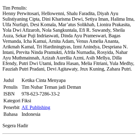
Tim Penulis:
Henny Perwitosari, Hellowenni, Shalu Faradita, Diyah Ayu
Sulistiyaning Cipta, Dini Kharisma Dewi, Setiya Iman, Halima Ima,
Ulfa Nurfajri, Desi Komala, Mar’atus Solikhah, Lionira Prakasita,
Yola Dwi Afizaroh, Nola Sangkuntala, Efi R. Suwandy, Sheila
Auza, Sekar Puji Indriaswati, Dinda Ayu Prameswari, Bagas
Vernanda, Icha Kamui, Arnita Adam, Venus Amelia Ananta,
Arikmah Kamal, Tri Hardiningtyas, Izmi Anindya, Despriana N.
Intani, Previta Ninda Pramukti, Afrila Nurnadia, Rosyida, Nahar
Ayu Muthmainnah, Azizah Aurellia Azmi, Asih Mellya, Dilla
Efendy, Putri Dwi Utami, Indira Hasan, Melia Fitriani, Yula Medhy,
Fauziah Putri Pradani, Devi Agitawaty, Jrux Kuning, Zahara Putri.
Judul
Ketika Cinta Menyapa
Penulis
Tim Nubar Teman jadi Deman
ISBN
978-623-7286-33-2
Kategori
Fiksi
Penerbit
AE Publishing
Bahasa
Indonesia
Segera Hadir