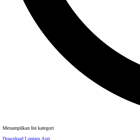
Menampilkan list kategori
Download Lontara.App