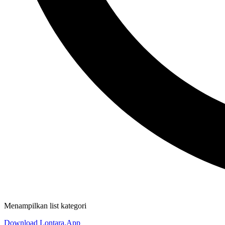
Menampilkan list kategori
Download Lontara.App