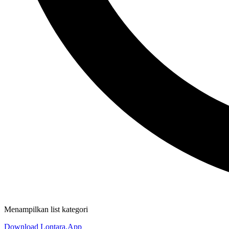
Menampilkan list kategori
Download Lontara.App