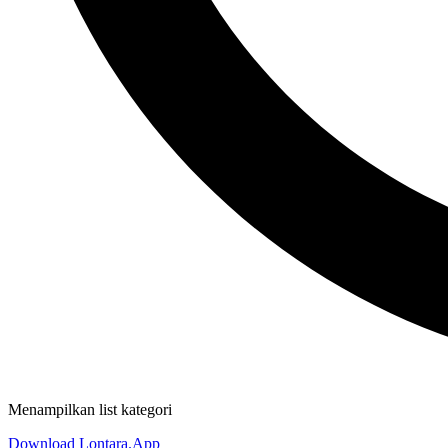
Menampilkan list kategori
Download Lontara.App