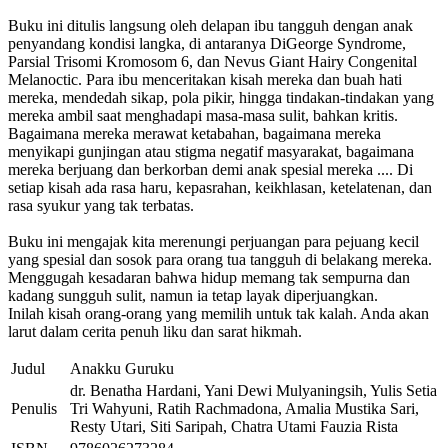
Buku ini ditulis langsung oleh delapan ibu tangguh dengan anak
penyandang kondisi langka, di antaranya DiGeorge Syndrome,
Parsial Trisomi Kromosom 6, dan Nevus Giant Hairy Congenital
Melanoctic. Para ibu menceritakan kisah mereka dan buah hati
mereka, mendedah sikap, pola pikir, hingga tindakan-tindakan yang
mereka ambil saat menghadapi masa-masa sulit, bahkan kritis.
Bagaimana mereka merawat ketabahan, bagaimana mereka
menyikapi gunjingan atau stigma negatif masyarakat, bagaimana
mereka berjuang dan berkorban demi anak spesial mereka .... Di
setiap kisah ada rasa haru, kepasrahan, keikhlasan, ketelatenan, dan
rasa syukur yang tak terbatas.
Buku ini mengajak kita merenungi perjuangan para pejuang kecil
yang spesial dan sosok para orang tua tangguh di belakang mereka.
Menggugah kesadaran bahwa hidup memang tak sempurna dan
kadang sungguh sulit, namun ia tetap layak diperjuangkan.
Inilah kisah orang-orang yang memilih untuk tak kalah. Anda akan
larut dalam cerita penuh liku dan sarat hikmah.
Judul
Anakku Guruku
dr. Benatha Hardani, Yani Dewi Mulyaningsih, Yulis Setia
Penulis
Tri Wahyuni, Ratih Rachmadona, Amalia Mustika Sari,
Resty Utari, Siti Saripah, Chatra Utami Fauzia Rista